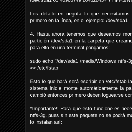
/dev/sda1 63 40965749 20482843+ 7 HPFS/N
Les detallo en negrita lo que necesitamos
primero en la línea, en el ejemplo: /dev/sda1
4. Hasta ahora tenemos que deseamos monta
partición /dev/sda1 en la carpeta que cream
para ello en una terminal pongamos:
sudo echo "/dev/sda1 /media/Windows ntfs-3
>> /etc/fstab
Esto lo que hará será escribir en /etc/fstab l
sistema inicie monte automáticamente la par
cambió entonces primero deben loguearse com
*Importante!: Para que esto funcione es nece
ntfs-3g, pues sin este paquete no se podrá mon
lo instalan así: