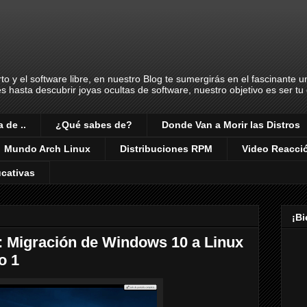
o y el software libre, en nuestro Blog te sumergirás en el fascinante 
es hasta descubrir joyas ocultas de software, nuestro objetivo es ser t
 de ..
¿Qué sabes de?
Donde Van a Morir las Distros
Mundo Arch Linux
Distribuciones RPM
Video Reacci
ucativas
¡B
e: Migración de Windows 10 a Linux
o 1