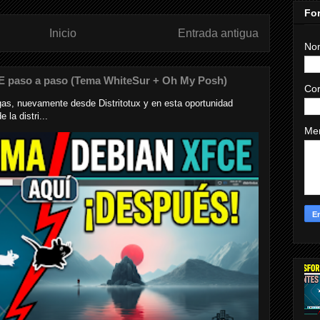
For
Inicio
Entrada antigua
No
E paso a paso (Tema WhiteSur + Oh My Posh)
Cor
s, nuevamente desde Distritotux y en esta oportunidad
la distri...
Me