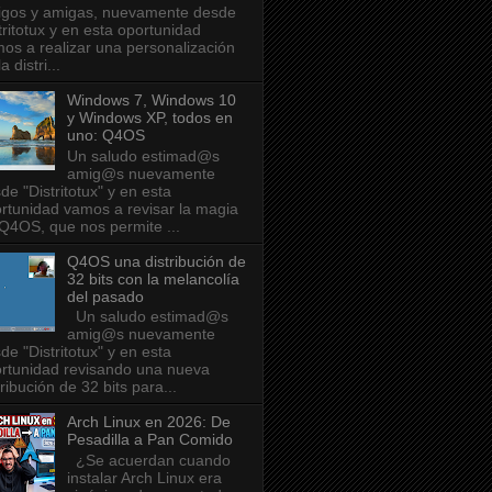
gos y amigas, nuevamente desde
tritotux y en esta oportunidad
os a realizar una personalización
a distri...
Windows 7, Windows 10
y Windows XP, todos en
uno: Q4OS
Un saludo estimad@s
amig@s nuevamente
de "Distritotux" y en esta
rtunidad vamos a revisar la magia
Q4OS, que nos permite ...
Q4OS una distribución de
32 bits con la melancolía
del pasado
Un saludo estimad@s
amig@s nuevamente
de "Distritotux" y en esta
rtunidad revisando una nueva
tribución de 32 bits para...
Arch Linux en 2026: De
Pesadilla a Pan Comido
¿Se acuerdan cuando
instalar Arch Linux era