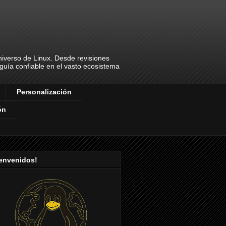
universo de Linux. Desde revisiones
u guía confiable en el vasto ecosistema
Personalización
ón
ienvenidos!