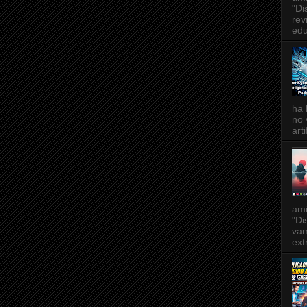
"Di
rev
edu
ha 
no 
art
am
"Di
vam
ext