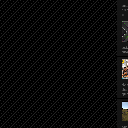
una
crí
c...
est
dif
des
des
qui
am