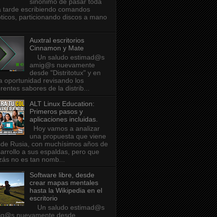
sinónimo de pasar toda
 tarde escribiendo comandos
pticos, particionando discos a mano
Auxtral escritorios
Cinnamon y Mate
Un saludo estimad@s
amig@s nuevamente
desde "Distritotux" y en
a oportunidad revisando los
erentes sabores de la distrib...
ALT Linux Education:
Primeros pasos y
aplicaciones incluidas.
Hoy vamos a analizar
una propuesta que viene
de Rusia, con muchísimos años de
arrollo a sus espaldas, pero que
zás no es tan nomb...
Software libre, desde
crear mapas mentales
hasta la Wikipedia en el
escritorio
Un saludo estimad@s
ig@s nuevamente desde