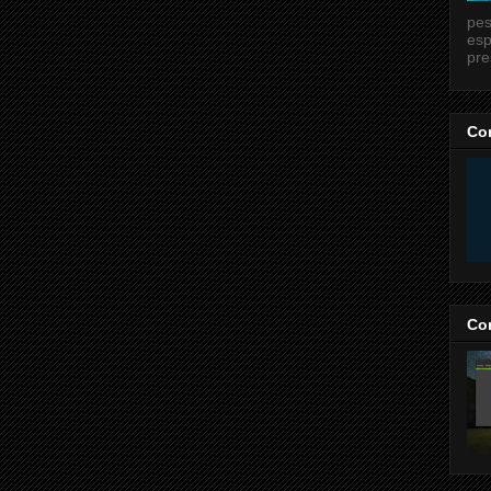
pes
esp
pre
Co
Co