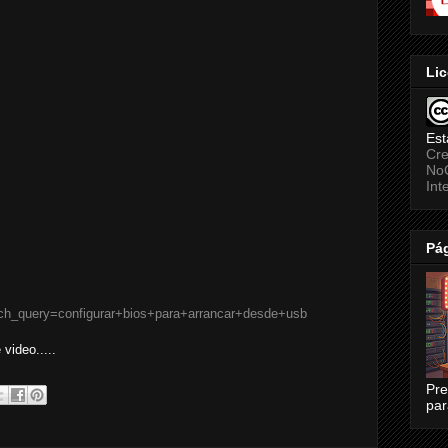
Lic
Est
Cre
NoC
Int
Pág
rch_query=configurar+bios+para+arrancar+desde+usb
video.....
Pre
par