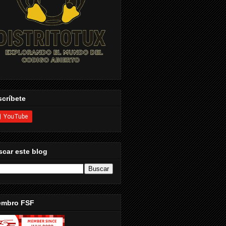
críbete
car este blog
embro FSF