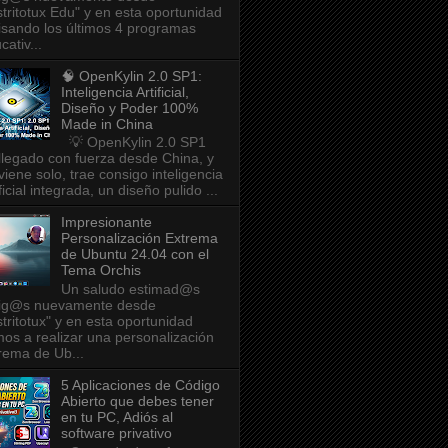
stritotux Edu" y en esta oportunidad
isando los últimos 4 programas
cativ...
🧠 OpenKylin 2.0 SP1:
Inteligencia Artificial,
Diseño y Poder 100%
Made in China
💡 OpenKylin 2.0 SP1
llegado con fuerza desde China, y
viene solo, trae consigo inteligencia
ificial integrada, un diseño pulido ...
Impresionante
Personalización Extrema
de Ubuntu 24.04 con el
Tema Orchis
Un saludo estimad@s
ig@s nuevamente desde
stritotux" y en esta oportunidad
os a realizar una personalización
rema de Ub...
5 Aplicaciones de Código
Abierto que debes tener
en tu PC, Adiós al
software privativo