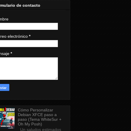
mulario de contacto
mbre
reo electrónico
*
nsaje
*
Cómo Personalizar
Debian XFCE paso a
paso (Tema WhiteSur +
Oh My Posh)
Un saludos estimados