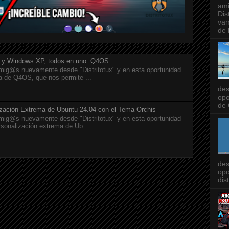
ami
Dis
vam
de l
 y Windows XP, todos en uno: Q4OS
ig@s nuevamente desde "Distritotux" y en esta oportunidad
a de Q4OS, que nos permite ...
des
opo
de 
ización Extrema de Ubuntu 24.04 con el Tema Orchis
ig@s nuevamente desde "Distritotux" y en esta oportunidad
rsonalización extrema de Ub...
des
opo
dis