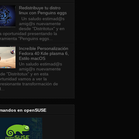
Redistribuye tu distro
linux con Penguins eggs
Un saludo estimad@s
amig@s nuevamente
desde "Distritotux" y en
a oportunidad presentando la
ramienta "Penguins eggs...
Increíble Personalización
Fedora 40 Kde plasma 6,
Estilo macOS
Un saludo estimad@s
amig@s nuevamente
de "Distritotux" y en esta
rtunidad vamos a ver la
resionante transformación de
...
mandos en openSUSE