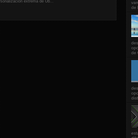
rsonalización extrema de Ub...
vam
de l
des
opo
de 
des
opo
dis
est