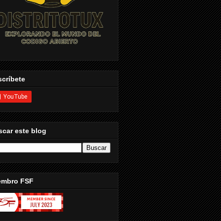
críbete
car este blog
embro FSF