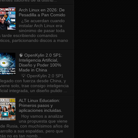
erentes sabores de la distrib...
Arch Linux en 2026: De
Pesadilla a Pan Comido
¿Se acuerdan cuando
instalar Arch Linux era
sinónimo de pasar toda
 tarde escribiendo comandos
pticos, particionando discos a mano
🧠 OpenKylin 2.0 SP1:
Inteligencia Artificial,
Diseño y Poder 100%
Made in China
💡 OpenKylin 2.0 SP1
llegado con fuerza desde China, y
viene solo, trae consigo inteligencia
ificial integrada, un diseño pulido ...
ALT Linux Education:
Primeros pasos y
aplicaciones incluidas.
Hoy vamos a analizar
una propuesta que viene
de Rusia, con muchísimos años de
arrollo a sus espaldas, pero que
zás no es tan nomb...