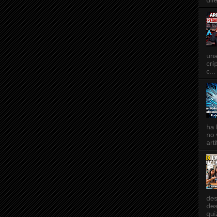
dif
una
crí
c...
ha 
no 
art
des
des
qui