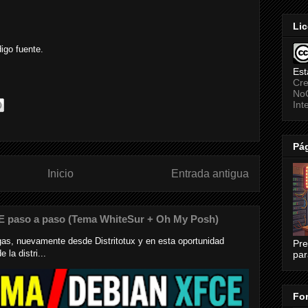
Lic
igo fuente.
Est
Cre
NoC
Int
Pág
Inicio
Entrada antigua
E paso a paso (Tema WhiteSur + Oh My Posh)
s, nuevamente desde Distritotux y en esta oportunidad
Pre
la distri...
par
For