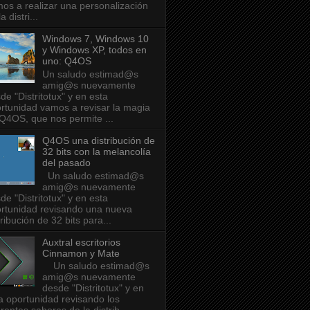
os a realizar una personalización
a distri...
Windows 7, Windows 10
y Windows XP, todos en
uno: Q4OS
Un saludo estimad@s
amig@s nuevamente
de "Distritotux" y en esta
rtunidad vamos a revisar la magia
Q4OS, que nos permite ...
Q4OS una distribución de
32 bits con la melancolía
del pasado
Un saludo estimad@s
amig@s nuevamente
de "Distritotux" y en esta
rtunidad revisando una nueva
tribución de 32 bits para...
Auxtral escritorios
Cinnamon y Mate
Un saludo estimad@s
amig@s nuevamente
desde "Distritotux" y en
a oportunidad revisando los