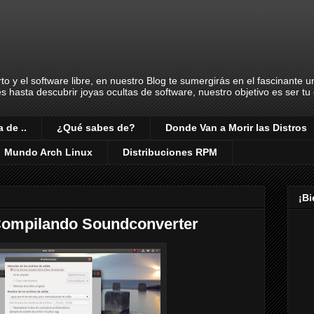
o y el software libre, en nuestro Blog te sumergirás en el fascinante 
es hasta descubrir joyas ocultas de software, nuestro objetivo es ser t
 de ..
¿Qué sabes de?
Donde Van a Morir las Distros
Mundo Arch Linux
Distribuciones RPM
¡B
 Compilando Soundconverter