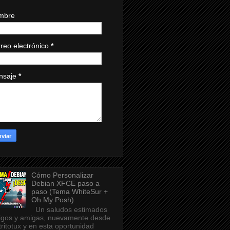
mbre
reo electrónico
*
nsaje
*
Cómo Personalizar
Debian XFCE paso a
paso (Tema WhiteSur +
Oh My Posh)
Un saludos estimados
gos y amigas, nuevamente desde
tritotux y en esta oportunidad