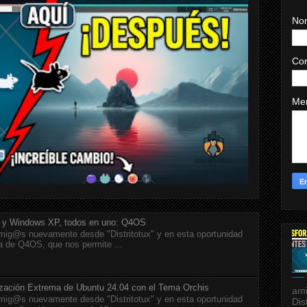
No
Cor
Me
 y Windows XP, todos en uno: Q4OS
ig@s nuevamente desde "Distritotux" y en esta oportunidad
a de Q4OS, que nos permite ...
ización Extrema de Ubuntu 24.04 con el Tema Orchis
ami
ig@s nuevamente desde "Distritotux" y en esta oportunidad
Dis