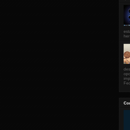
est
her
des
opo
imp
Fed
Co