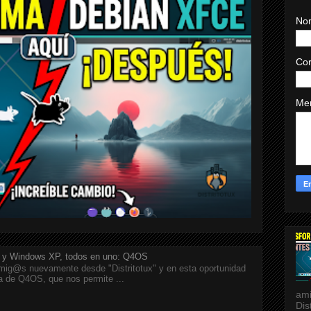
No
Cor
Me
 y Windows XP, todos en uno: Q4OS
ig@s nuevamente desde "Distritotux" y en esta oportunidad
a de Q4OS, que nos permite ...
ami
Dis