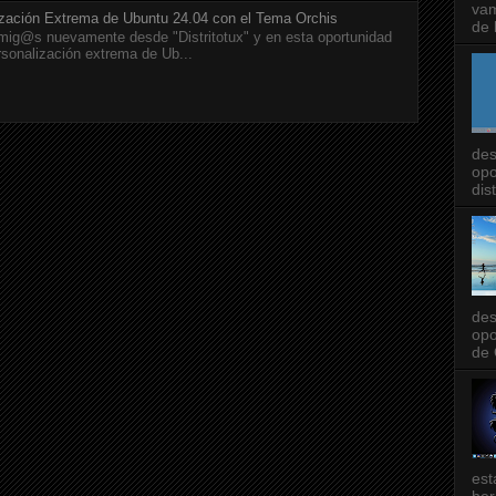
vam
ización Extrema de Ubuntu 24.04 con el Tema Orchis
de l
ig@s nuevamente desde "Distritotux" y en esta oportunidad
rsonalización extrema de Ub...
des
opo
dis
des
opo
de 
est