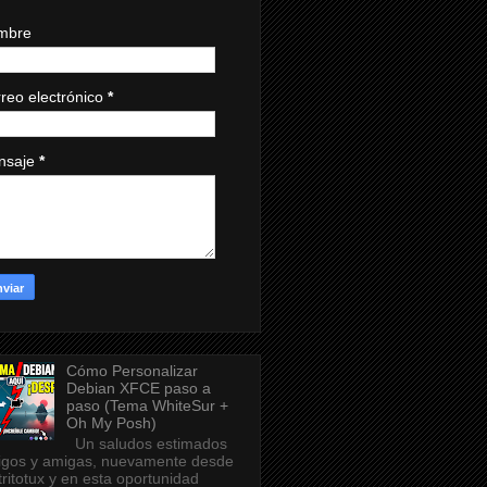
mbre
reo electrónico
*
nsaje
*
Cómo Personalizar
Debian XFCE paso a
paso (Tema WhiteSur +
Oh My Posh)
Un saludos estimados
gos y amigas, nuevamente desde
tritotux y en esta oportunidad