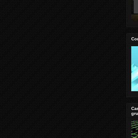
Co
Cam
gr