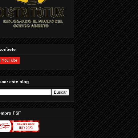
críbete
car este blog
embro FSF