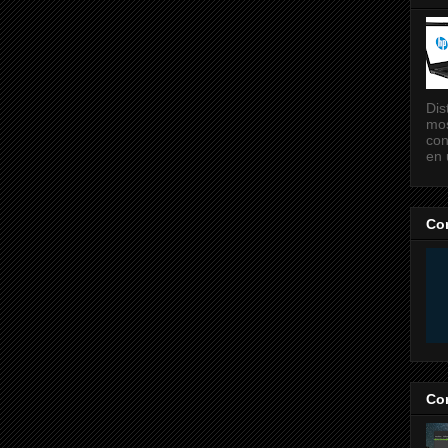
Dis
mos
con
en 
Co
Co