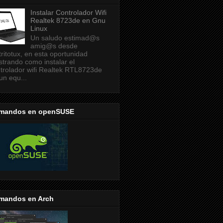
Instalar Controlador Wifi
Realtek 8723de en Gnu
Linux
Un saludo estimad@s
amig@s desde
tritotux, en esta oportunidad
trando como instalar el
trolador wifi Realtek RTL8723de
un equ...
mandos en openSUSE
mandos en Arch