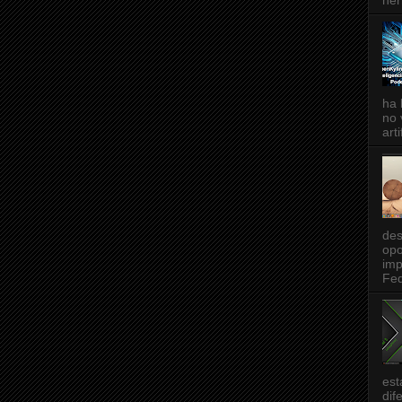
her
ha 
no 
art
des
opo
imp
Fed
est
dif