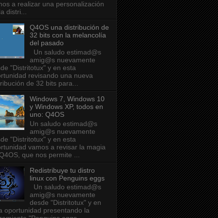
os a realizar una personalización
a distri...
Q4OS una distribución de
32 bits con la melancolía
del pasado
Un saludo estimad@s
amig@s nuevamente
de "Distritotux" y en esta
rtunidad revisando una nueva
tribución de 32 bits para...
Windows 7, Windows 10
y Windows XP, todos en
uno: Q4OS
Un saludo estimad@s
amig@s nuevamente
de "Distritotux" y en esta
rtunidad vamos a revisar la magia
Q4OS, que nos permite ...
Redistribuye tu distro
linux con Penguins eggs
Un saludo estimad@s
amig@s nuevamente
desde "Distritotux" y en
a oportunidad presentando la