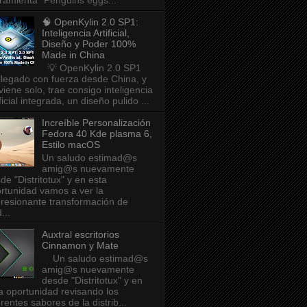
ramienta "Penguins eggs...
🧠 OpenKylin 2.0 SP1:
Inteligencia Artificial,
Diseño y Poder 100%
Made in China
💡 OpenKylin 2.0 SP1
llegado con fuerza desde China, y
viene solo, trae consigo inteligencia
ificial integrada, un diseño pulido ...
Increíble Personalización
Fedora 40 Kde plasma 6,
Estilo macOS
Un saludo estimad@s
amig@s nuevamente
de "Distritotux" y en esta
rtunidad vamos a ver la
resionante transformación de
...
Auxtral escritorios
Cinnamon y Mate
Un saludo estimad@s
amig@s nuevamente
desde "Distritotux" y en
a oportunidad revisando los
erentes sabores de la distrib...