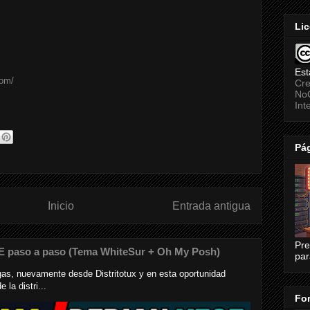
Lic
Est
com/
Cre
NoC
Int
Pág
Inicio
Entrada antigua
Pre
E paso a paso (Tema WhiteSur + Oh My Posh)
par
s, nuevamente desde Distritotux y en esta oportunidad
la distri...
For