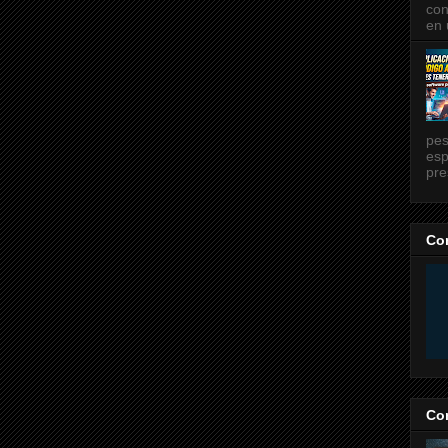
con
en 
pes
esp
pre
Co
Co