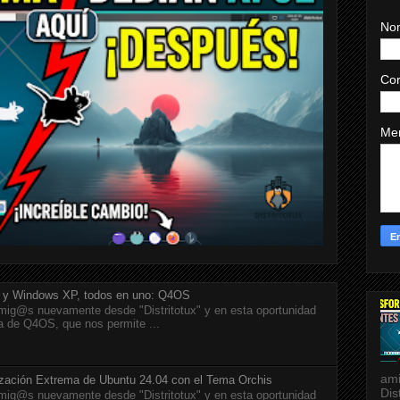
No
Cor
Me
 y Windows XP, todos en uno: Q4OS
ig@s nuevamente desde "Distritotux" y en esta oportunidad
a de Q4OS, que nos permite ...
ami
ización Extrema de Ubuntu 24.04 con el Tema Orchis
Dis
ig@s nuevamente desde "Distritotux" y en esta oportunidad