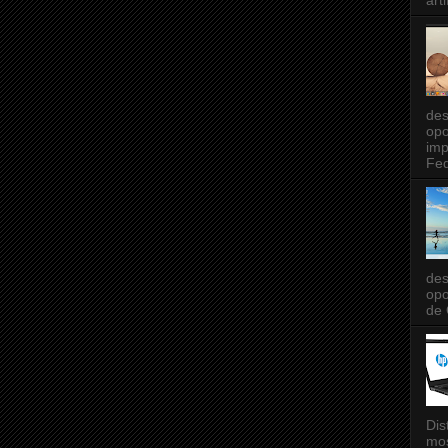
art
des
opo
imp
Fed
des
opo
de 
Dis
mos