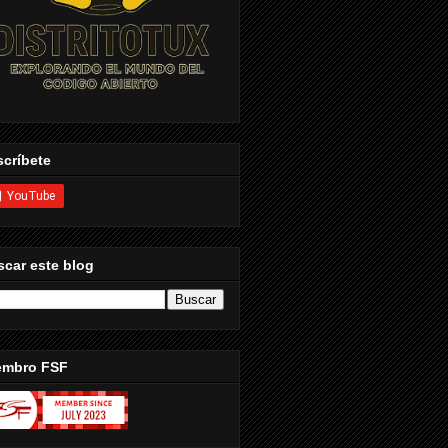
críbete
car este blog
embro FSF