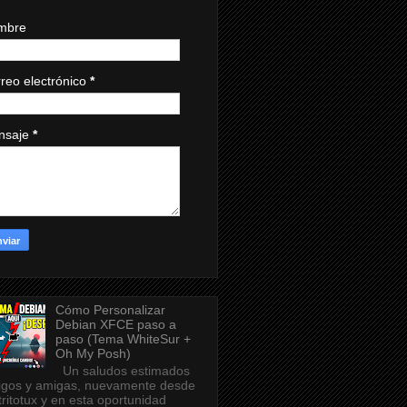
mbre
reo electrónico
*
nsaje
*
Cómo Personalizar
Debian XFCE paso a
paso (Tema WhiteSur +
Oh My Posh)
Un saludos estimados
gos y amigas, nuevamente desde
tritotux y en esta oportunidad