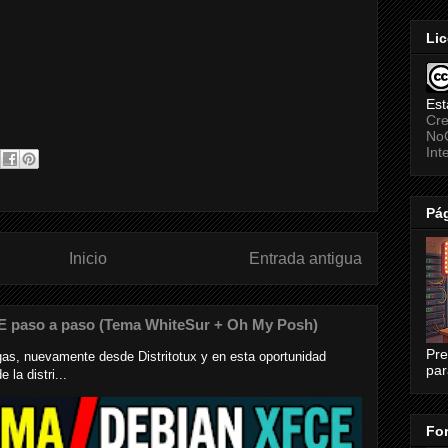
Lic
Est
Cre
NoC
Int
Pág
Inicio
Entrada antigua
E paso a paso (Tema WhiteSur + Oh My Posh)
Pre
s, nuevamente desde Distritotux y en esta oportunidad
par
la distri...
For