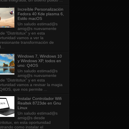
ificial integrada, un diseño pulido ...
Increíble Personalización
Fedora 40 Kde plasma 6,
Estilo macOS
Un saludo estimad@s
amig@s nuevamente
de "Distritotux" y en esta
rtunidad vamos a ver la
resionante transformación de
...
Windows 7, Windows 10
y Windows XP, todos en
uno: Q4OS
Un saludo estimad@s
amig@s nuevamente
de "Distritotux" y en esta
rtunidad vamos a revisar la magia
Q4OS, que nos permite ...
Instalar Controlador Wifi
Realtek 8723de en Gnu
Linux
Un saludo estimad@s
amig@s desde
tritotux, en esta oportunidad
trando como instalar el