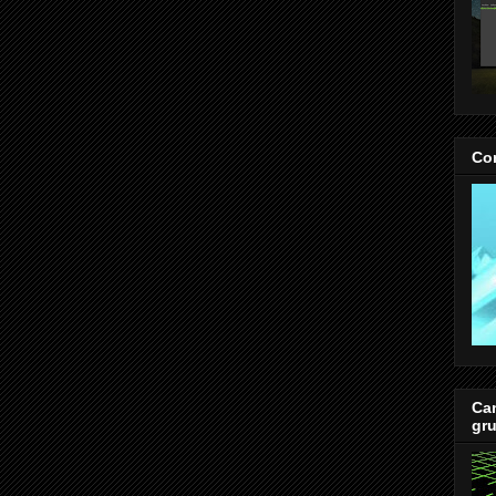
Co
Cam
gr