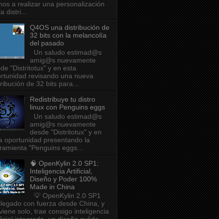
os a realizar una personalización
a distri...
Q4OS una distribución de
32 bits con la melancolía
del pasado
Un saludo estimad@s
amig@s nuevamente
de "Distritotux" y en esta
rtunidad revisando una nueva
tribución de 32 bits para...
Redistribuye tu distro
linux con Penguins eggs
Un saludo estimad@s
amig@s nuevamente
desde "Distritotux" y en
a oportunidad presentando la
ramienta "Penguins eggs...
🧠 OpenKylin 2.0 SP1:
Inteligencia Artificial,
Diseño y Poder 100%
Made in China
💡 OpenKylin 2.0 SP1
llegado con fuerza desde China, y
viene solo, trae consigo inteligencia