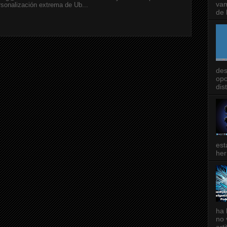
vam
rsonalización extrema de Ub...
de l
des
opo
dis
est
her
ha 
no 